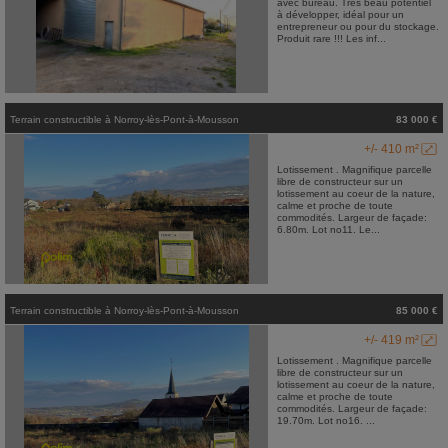
avec bureau. Très beau potentiel
à développer, idéal pour un
entrepreneur ou pour du stockage.
Produit rare !!! Les inf...
Terrain constructible
à
Norroy-lès-Pont-à-Mousson
83 000 €
+/- 410 m²
Lotissement . Magnifique parcelle
libre de constructeur sur un
lotissement au coeur de la nature,
calme et proche de toute
commodités. Largeur de façade:
6.80m. Lot no11. Le...
Terrain constructible
à
Norroy-lès-Pont-à-Mousson
85 000 €
+/- 419 m²
Lotissement . Magnifique parcelle
libre de constructeur sur un
lotissement au coeur de la nature,
calme et proche de toute
commodités. Largeur de façade:
19.70m. Lot no16. ...