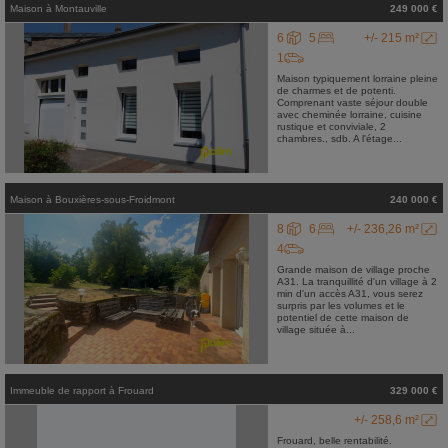
Maison
à
Montauville
249 000 €
6
5
+/- 215 m²
1
Maison typiquement lorraine pleine
de charmes et de potenti.
Comprenant vaste séjour double
avec cheminée lorraine, cuisine
rustique et conviviale, 2
chambres., sdb. A l'étage...
Maison
à
Bouxières-sous-Froidmont
240 000 €
8
6
+/- 236,26 m²
4
Grande maison de village proche
A31. La tranquillité d'un village à 2
min d'un accès A31, vous serez
surpris par les volumes et le
potentiel de cette maison de
village située à...
Immeuble de rapport
à
Frouard
329 000 €
+/- 258,6 m²
Frouard, belle rentabilité.