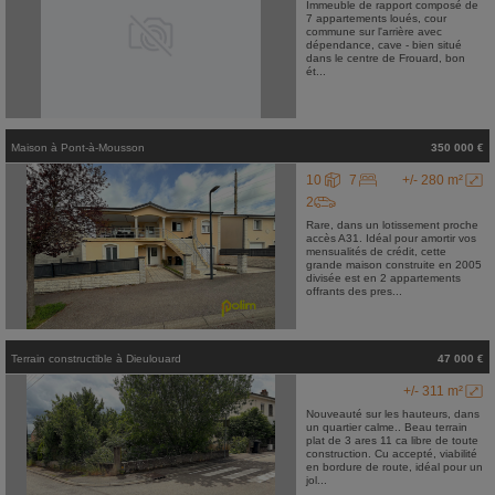
Immeuble de rapport composé de
7 appartements loués, cour
commune sur l'arrière avec
dépendance, cave - bien situé
dans le centre de Frouard, bon
ét...
Maison
à
Pont-à-Mousson
350 000 €
10
7
+/- 280 m²
2
Rare, dans un lotissement proche
accès A31. Idéal pour amortir vos
mensualités de crédit, cette
grande maison construite en 2005
divisée est en 2 appartements
offrants des pres...
Terrain constructible
à
Dieulouard
47 000 €
+/- 311 m²
Nouveauté sur les hauteurs, dans
un quartier calme.. Beau terrain
plat de 3 ares 11 ca libre de toute
construction. Cu accepté, viabilité
en bordure de route, idéal pour un
jol...