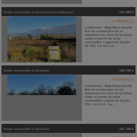
Terrain constructible
à
Norroy-lès-Pont-à-Mousson
132 500 €
+/- 664 m²
Lotissement . Magnifique parcelle
libre de constructeur sur un
lotissement au coeur de la nature,
calme et proche de toute
commodités. Largeur de façade:
18.70m. Lot no1. Le...
Terrain constructible
à
Vandières
100 700 €
+/- 675 m²
Lotissement . Magnifique parcelle
libre de constructeur sur un
lotissement au coeur de la nature,
calme et proche de toute
commodités. Largeur de façade:
20m. Lot no14. Les ...
Terrain constructible
à
Vandières
101 760 €