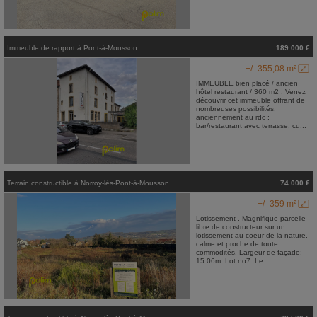
Immeuble de rapport
à
Pont-à-Mousson
189 000 €
+/- 355,08 m²
IMMEUBLE bien placé / ancien
hôtel restaurant / 360 m2 . Venez
découvrir cet immeuble offrant de
nombreuses possibilités,
anciennement au rdc :
bar/restaurant avec terrasse, cu...
Terrain constructible
à
Norroy-lès-Pont-à-Mousson
74 000 €
+/- 359 m²
Lotissement . Magnifique parcelle
libre de constructeur sur un
lotissement au coeur de la nature,
calme et proche de toute
commodités. Largeur de façade:
15.06m. Lot no7. Le...