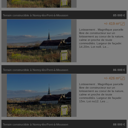
Terrain constructible
à
Norroy-lès-Pont-à-Mousson
85 000 €
+/- 419 m²
Lotissement . Magnifique parcelle
libre de constructeur sur un
lotissement au coeur de la nature,
calme et proche de toute
commodités. Largeur de façade:
14.20m. Lot no8. Le...
Terrain constructible
à
Norroy-lès-Pont-à-Mousson
86 000 €
+/- 426 m²
Lotissement . Magnifique parcelle
libre de constructeur sur un
lotissement au coeur de la nature,
calme et proche de toute
commodités. Largeur de façade:
15m. Lot no12. Les ...
Terrain constructible
à
Norroy-lès-Pont-à-Mousson
88 000 €