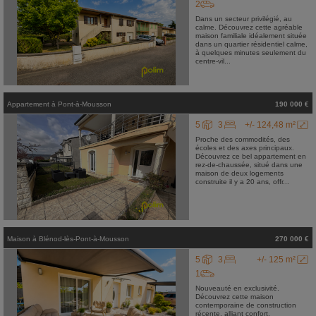
2
Dans un secteur privilégié, au
calme. Découvrez cette agréable
maison familiale idéalement située
dans un quartier résidentiel calme,
à quelques minutes seulement du
centre-vil...
Appartement
à
Pont-à-Mousson
190 000 €
5
3
+/- 124,48 m²
Proche des commodités, des
écoles et des axes principaux.
Découvrez ce bel appartement en
rez-de-chaussée, situé dans une
maison de deux logements
construite il y a 20 ans, offr...
Maison
à
Blénod-lès-Pont-à-Mousson
270 000 €
5
3
+/- 125 m²
1
Nouveauté en exclusivité.
Découvrez cette maison
contemporaine de construction
récente, alliant confort,