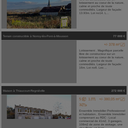
lotissement au coeur de la nature,
calme et proche de toute
commodités. Largeur de façade:
13.93m. Lot no14. L...
Terrain constructible
à
Norroy-lès-Pont-à-Mousson
77 000 €
+/- 378 m²
Lotissement . Magnifique parcelle
libre de constructeur sur un
lotissement au coeur de la nature,
calme et proche de toute
commodités. Largeur de façade:
16m. Lot no6. Les ...
Maison
à
Thiaucourt-Regniéville
272 000 €
5
1
+/- 380,05 m²
3
Ensemble Immobilier Professionnel
et habitation.. Ensemble Immobilier
comprenant au RDC : Local
commercial de 41m2, 3 garages,
108m2 de zone de stokage, une
chaufferie, un bure...