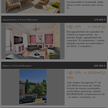
fonctionnalité et luminosité. Belle
pièce a vivre ouverte avec accès
di...
Appartement
à
Pont-à-Mousson
179 000 €
4
2
+/- 130 m²
Bel appartement de caractère de
134m2 en hyper centre.. Au
premier étage, appartement de
caractère T4 comprenant : cuisine
équipée ouverte sur salon/séjour
de 56m2, 2 chambres ...
Maison
à
Pont-à-Mousson
320 000 €
7
5
+/- 133,59 m²
1
Jolie maison bourgeoise F7 de
133.59m2 sur sous-sol, terrain.
Proche de toutes commodités,
accès direct autoroute, maison
BOURGEOISE comprenant au rdc
: un salon, un bureau, un...