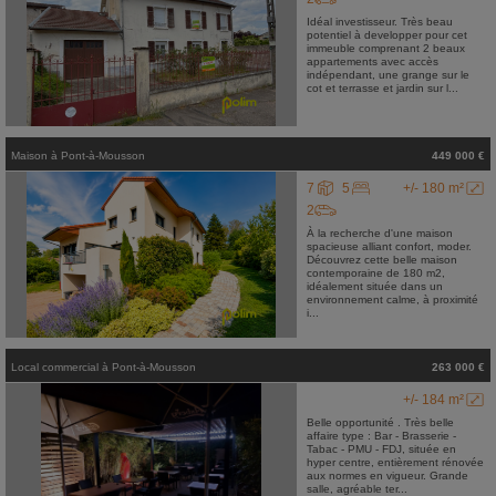
Idéal investisseur. Très beau
potentiel à developper pour cet
immeuble comprenant 2 beaux
appartements avec accès
indépendant, une grange sur le
cot et terrasse et jardin sur l...
Maison
à
Pont-à-Mousson
449 000 €
7
5
+/- 180 m²
2
À la recherche d'une maison
spacieuse alliant confort, moder.
Découvrez cette belle maison
contemporaine de 180 m2,
idéalement située dans un
environnement calme, à proximité
i...
Local commercial
à
Pont-à-Mousson
263 000 €
+/- 184 m²
Belle opportunité . Très belle
affaire type : Bar - Brasserie -
Tabac - PMU - FDJ, située en
hyper centre, entièrement rénovée
aux normes en vigueur. Grande
salle, agréable ter...