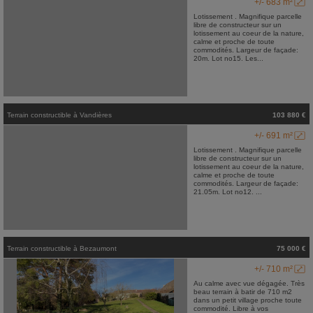
+/- 683 m²
Lotissement . Magnifique parcelle
libre de constructeur sur un
lotissement au coeur de la nature,
calme et proche de toute
commodités. Largeur de façade:
20m. Lot no15. Les...
Terrain constructible
à
Vandières
103 880 €
+/- 691 m²
Lotissement . Magnifique parcelle
libre de constructeur sur un
lotissement au coeur de la nature,
calme et proche de toute
commodités. Largeur de façade:
21.05m. Lot no12. ...
Terrain constructible
à
Bezaumont
75 000 €
+/- 710 m²
Au calme avec vue dégagée. Très
beau terrain à batir de 710 m2
dans un petit village proche toute
commodité. Libre à vos