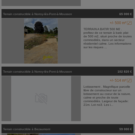
Terrain constructible
à
Norroy-lès-Pont-à-Mousson
65 000 €
+/- 500 m²
TERRAIN A BATIR 500 M2 .
profitez de ce terrain à batir, plat
de 500 m2, situé proche de toutes
commodités, dans un secteur
résidentiel calme. Les informations
sur les risques ...
Terrain constructible
à
Norroy-lès-Pont-à-Mousson
102 820 €
+/- 514 m²
Lotissement . Magnifique parcelle
libre de constructeur sur un
lotissement au coeur de la nature,
calme et proche de toute
commodités. Largeur de façade:
21m. Lot no3. Les i...
Terrain constructible
à
Bezaumont
59 000 €