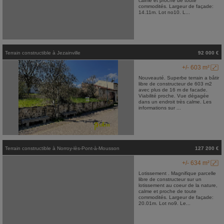
calme et proche de toute
commodités. Largeur de façade:
14.11m. Lot no10. L...
Terrain constructible
à
Jezainville
92 000 €
+/- 603 m²
Nouveauté. Superbe terrain a bâtir
libre de constructeur de 603 m2
avec plus de 16 m de facade.
Viabilité proche. Vue dégagée
dans un endroit très calme. Les
informations sur ...
Terrain constructible
à
Norroy-lès-Pont-à-Mousson
127 200 €
+/- 634 m²
Lotissement . Magnifique parcelle
libre de constructeur sur un
lotissement au coeur de la nature,
calme et proche de toute
commodités. Largeur de façade:
20.01m. Lot no9. Le...