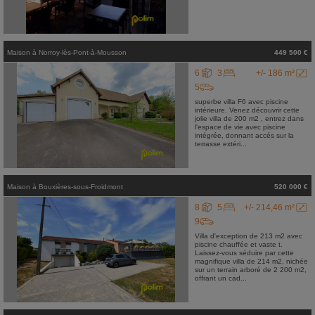
Maison
à
Norroy-lès-Pont-à-Mousson
449 500 €
6
3
+/- 186 m²
5
superbe villa F6 avec piscine
intérieure. Venez découvrir cette
jolie villa de 200 m2 , entrez dans
l'espace de vie avec piscine
intégrée, donnant accés sur la
terrasse extéri...
Maison
à
Bouxières-sous-Froidmont
520 000 €
8
5
+/- 214,46 m²
9
Villa d'exception de 213 m2 avec
piscine chauffée et vaste t.
Laissez-vous séduire par cette
magnifique villa de 214 m2, nichée
sur un terrain arboré de 2 200 m2,
offrant un cad...