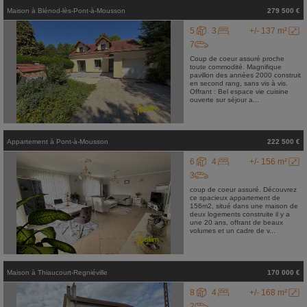
Maison
à
Blénod-lès-Pont-à-Mousson
279 500 €
5
3
+/- 137 m²
7
Coup de coeur assuré proche
toute commodité. Magnifique
pavillon des années 2000 construit
en second rang, sans vis à vis.
Offrant : Bel espace vie cuisine
ouverte sur séjour a...
Appartement
à
Pont-à-Mousson
222 500 €
6
4
+/- 156 m²
3
coup de coeur assuré. Découvrez
ce spacieux appartement de
156m2, situé dans une maison de
deux logements construite il y a
une 20 ans, offrant de beaux
volumes et un cadre de v...
Maison
à
Thiaucourt-Regniéville
170 000 €
8
4
+/- 168 m²
2