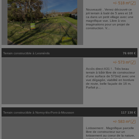
+/- 518 m²
Nouveauté . Venez découvrir ce
joli terrain à batir de 5 ares et 18
ca dans un petit village avec une
magnifique vue. Libre à vos
imaginations pour un projet de
construction. V...
Terrain constructible
à
Lesménils
76 600 €
+/- 573 m²
Accès direct A31 ! . Très beau
terrain à bâtir libre de constructeur
d'une surface de 573m2 avec une
vue dégagée, viabilité en bordure
de route, belle façade de 16 m,
Parfait p...
Terrain constructible
à
Norroy-lès-Pont-à-Mousson
117 130 €
+/- 583 m²
Lotissement . Magnifique parcelle
libre de constructeur sur un
lotissement au coeur de la nature,