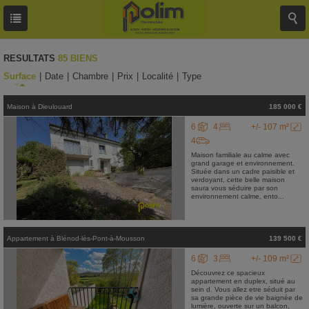
RESULTATS
85 BIENS
Surface
|
Date
|
Chambre
|
Prix
|
Localité
|
Type
Maison
à
Dieulouard
185 000 €
6
4
+/- 107 m²
4
Maison familiale au calme avec
grand garage et environnement.
Située dans un cadre paisible et
verdoyant, cette belle maison
saura vous séduire par son
environnement calme, ento...
Appartement
à
Blénod-lès-Pont-à-Mousson
139 500 €
6
3
+/- 109 m²
Découvrez ce spacieux
appartement en duplex, situé au
sein d. Vous allez etre séduit par
sa grande pièce de vie baignée de
lumière, ouverte sur un balcon,