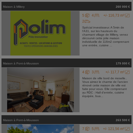
Maison
à
Millery
260 000 €
5
4
+/- 116,73 m²
2
Spécial investisseur. A 5min de
l'A31, sur les hauteurs du
charmant village de Millery, venez
décourvir cette jolie maison
individuelle de 116m2 comprenant
une entrée, cuisine ...
Maison
à
Pont-à-Mousson
179 000 €
4
3
+/- 117,7 m²
Maison de ville bord de moselle..
Vous aimez le charme de l'ancien
rénové cette maison de ville est
faite pour vous. Elle comprenant
au RDC : Hall d'entrée, cuisine
équipée, bua...
Maison
à
Pont-à-Mousson
263 500 €
7
5
+/- 121,56 m²