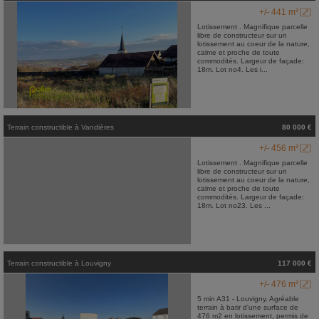
+/- 441 m²
Lotissement . Magnifique parcelle
libre de constructeur sur un
lotissement au coeur de la nature,
calme et proche de toute
commodités. Largeur de façade:
18m. Lot no4. Les i...
Terrain constructible
à
Vandières
80 000 €
+/- 456 m²
Lotissement . Magnifique parcelle
libre de constructeur sur un
lotissement au coeur de la nature,
calme et proche de toute
commodités. Largeur de façade:
18m. Lot no23. Les ...
Terrain constructible
à
Louvigny
117 000 €
+/- 476 m²
5 min A31 - Louvigny. Agréable
terrain à batir d'une surface de
476 m2 en lotissement, permis de