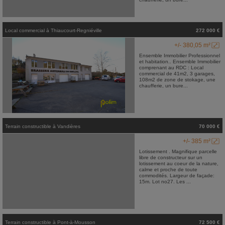
Local commercial
à
Thiaucourt-Regniéville
272 000 €
+/- 380,05 m²
Ensemble Immobilier Professionnel
et habitation.. Ensemble Immobilier
comprenant au RDC : Local
commercial de 41m2, 3 garages,
108m2 de zone de stokage, une
chaufferie, un bure...
Terrain constructible
à
Vandières
70 000 €
+/- 385 m²
Lotissement . Magnifique parcelle
libre de constructeur sur un
lotissement au coeur de la nature,
calme et proche de toute
commodités. Largeur de façade:
15m. Lot no27. Les ...
Terrain constructible
à
Pont-à-Mousson
72 500 €