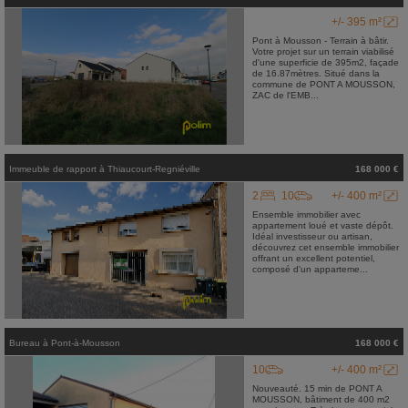
+/- 395 m²
Pont à Mousson - Terrain à bâtir.
Votre projet sur un terrain viabilisé
d'une superficie de 395m2, façade
de 16.87mètres. Situé dans la
commune de PONT A MOUSSON,
ZAC de l'EMB...
Immeuble de rapport
à
Thiaucourt-Regniéville
168 000 €
2
10
+/- 400 m²
Ensemble immobilier avec
appartement loué et vaste dépôt.
Idéal investisseur ou artisan,
découvrez cet ensemble immobilier
offrant un excellent potentiel,
composé d'un apparteme...
Bureau
à
Pont-à-Mousson
168 000 €
10
+/- 400 m²
Nouveauté. 15 min de PONT A
MOUSSON, bâtiment de 400 m2