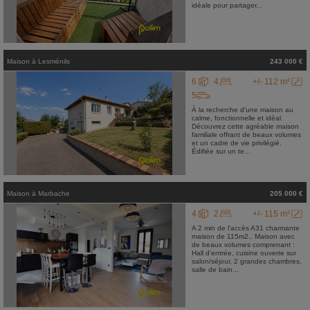
idéale pour partager...
Maison
à
Lesménils
243 000 €
6
4
+/- 112 m²
5
À la recherche d'une maison au
calme, fonctionnelle et idéal.
Découvrez cette agréable maison
familiale offrant de beaux volumes
et un cadre de vie privilégié.
Édifiée sur un te...
Maison
à
Marbache
205 000 €
4
2
+/- 115 m²
A 2 min de l'accès A31 charmante
maison de 115m2.. Maison avec
de beaux volumes comprenant :
Hall d'entrée, cuisine ouverte sur
salon/séjour, 2 grandes chambres,
salle de bain...