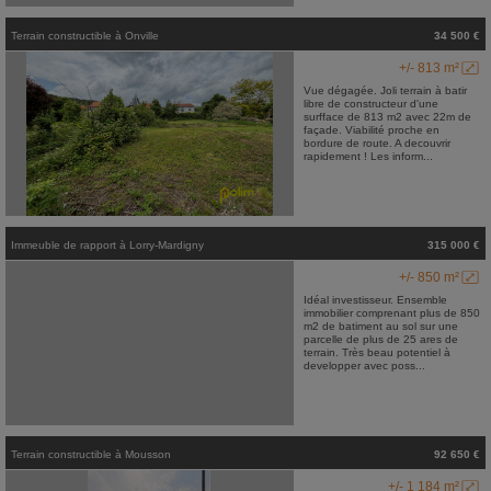
Terrain constructible
à
Onville
34 500 €
+/- 813 m²
Vue dégagée. Joli terrain à batir
libre de constructeur d'une
surfface de 813 m2 avec 22m de
façade. Viabilité proche en
bordure de route. A decouvrir
rapidement ! Les inform...
Immeuble de rapport
à
Lorry-Mardigny
315 000 €
+/- 850 m²
Idéal investisseur. Ensemble
immobilier comprenant plus de 850
m2 de batiment au sol sur une
parcelle de plus de 25 ares de
terrain. Très beau potentiel à
developper avec poss...
Terrain constructible
à
Mousson
92 650 €
+/- 1 184 m²