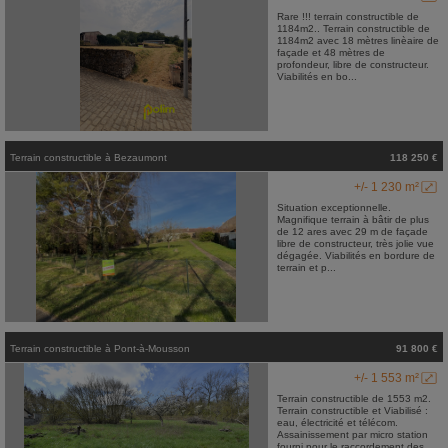
Rare !!! terrain constructible de
1184m2.. Terrain constructible de
1184m2 avec 18 mètres linèaire de
façade et 48 mètres de
profondeur, libre de constructeur.
Viabilités en bo...
Terrain constructible
à
Bezaumont
118 250 €
+/- 1 230 m²
Situation exceptionnelle.
Magnifique terrain à bâtir de plus
de 12 ares avec 29 m de façade
libre de constructeur, très jolie vue
dégagée. Viabilités en bordure de
terrain et p...
Terrain constructible
à
Pont-à-Mousson
91 800 €
+/- 1 553 m²
Terrain constructible de 1553 m2.
Terrain constructible et Viabilisé :
eau, électricité et télécom.
Assainissement par micro station
fourni pour le raccordement des