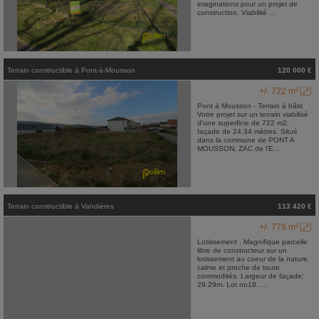
imaginations pour un projet de
construction. Viabilité ...
Terrain constructible
à
Pont-à-Mousson
120 000 €
+/- 722 m²
Pont à Mousson - Terrain à bâtir.
Votre projet sur un terrain viabilisé
d'une superficie de 722 m2,
façade de 24,34 mètres. Situé
dans la commune de PONT A
MOUSSON, ZAC de l'E...
Terrain constructible
à
Vandières
113 420 €
+/- 779 m²
Lotissement . Magnifique parcelle
libre de constructeur sur un
lotissement au coeur de la nature,
calme et proche de toute
commodités. Largeur de façade:
29.29m. Lot no18. ...