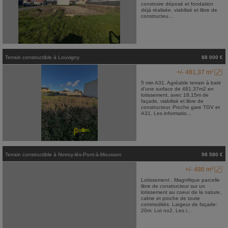
construire déposé et fondation
déjà réalisée, viabilisé et libre de
constructeu...
Terrain constructible
à
Louvigny
88 000 €
+/- 481,37 m²
5 min A31. Agréable terrain à batir
d'une surface de 481.37m2 en
lotissement, avec 18,15m de
façade, viabilisé et libre de
constructeur. Proche gare TGV et
A31. Les informatio...
Terrain constructible
à
Norroy-lès-Pont-à-Mousson
98 580 €
+/- 486 m²
Lotissement . Magnifique parcelle
libre de constructeur sur un
lotissement au coeur de la nature,
calme et proche de toute
commodités. Largeur de façade:
20m. Lot no2. Les i...