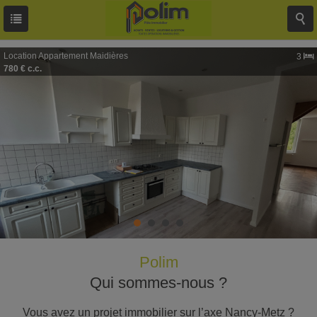
Location
Appartement
Maidières
3
780 € c.c.
Polim
Qui sommes-nous ?
Vous avez un projet immobilier sur l’axe Nancy-Metz ?