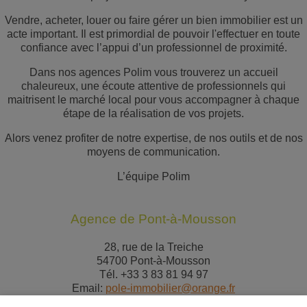
Vendre, acheter, louer ou faire gérer un bien immobilier est un
acte important. Il est primordial de pouvoir l'effectuer en toute
confiance avec l’appui d’un professionnel de proximité.
Dans nos agences Polim vous trouverez un accueil
chaleureux, une écoute attentive de professionnels qui
maitrisent le marché local pour vous accompagner à chaque
étape de la réalisation de vos projets.
Alors venez profiter de notre expertise, de nos outils et de nos
moyens de communication.
L’équipe Polim
Agence de Pont-à-Mousson
28, rue de la Treiche
54700 Pont-à-Mousson
Tél. +33 3 83 81 94 97
Email:
pole-immobilier@orange.fr