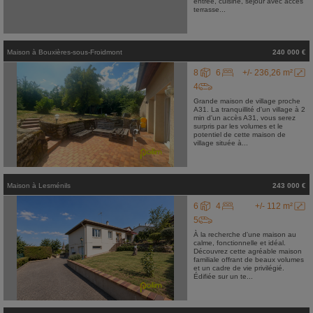
entrée, cuisine, séjour avec accès
terrasse...
Maison
à
Bouxières-sous-Froidmont
240 000 €
8
6
+/- 236,26 m²
4
Grande maison de village proche
A31. La tranquillité d'un village à 2
min d'un accès A31, vous serez
surpris par les volumes et le
potentiel de cette maison de
village située à...
Maison
à
Lesménils
243 000 €
6
4
+/- 112 m²
5
À la recherche d'une maison au
calme, fonctionnelle et idéal.
Découvrez cette agréable maison
familiale offrant de beaux volumes
et un cadre de vie privilégié.
Édifiée sur un te...