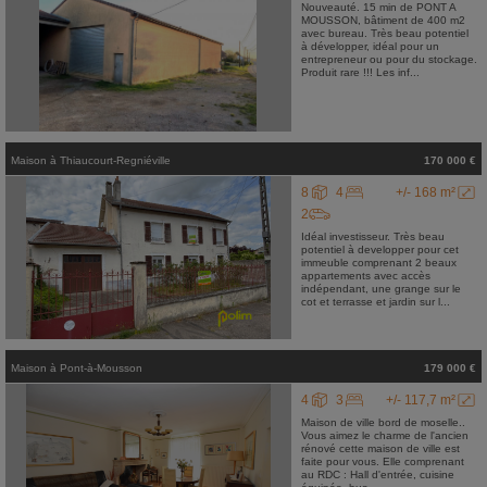
Nouveauté. 15 min de PONT A
MOUSSON, bâtiment de 400 m2
avec bureau. Très beau potentiel
à développer, idéal pour un
entrepreneur ou pour du stockage.
Produit rare !!! Les inf...
Maison
à
Thiaucourt-Regniéville
170 000 €
8
4
+/- 168 m²
2
Idéal investisseur. Très beau
potentiel à developper pour cet
immeuble comprenant 2 beaux
appartements avec accès
indépendant, une grange sur le
cot et terrasse et jardin sur l...
Maison
à
Pont-à-Mousson
179 000 €
4
3
+/- 117,7 m²
Maison de ville bord de moselle..
Vous aimez le charme de l'ancien
rénové cette maison de ville est
faite pour vous. Elle comprenant
au RDC : Hall d'entrée, cuisine