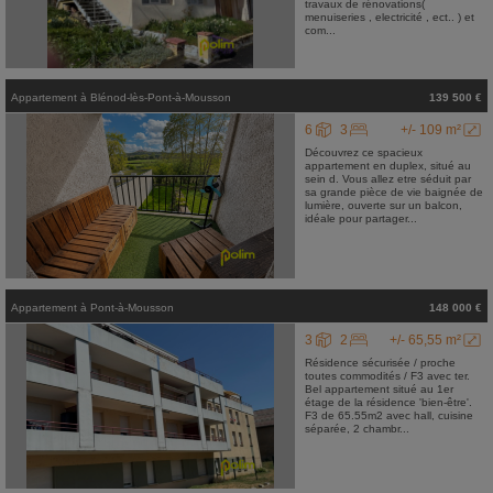
travaux de rénovations(
menuiseries , electricité , ect.. ) et
com...
Appartement
à
Blénod-lès-Pont-à-Mousson
139 500 €
6
3
+/- 109 m²
Découvrez ce spacieux
appartement en duplex, situé au
sein d. Vous allez etre séduit par
sa grande pièce de vie baignée de
lumière, ouverte sur un balcon,
idéale pour partager...
Appartement
à
Pont-à-Mousson
148 000 €
3
2
+/- 65,55 m²
Résidence sécurisée / proche
toutes commodités / F3 avec ter.
Bel appartement situé au 1er
étage de la résidence 'bien-être'.
F3 de 65.55m2 avec hall, cuisine
séparée, 2 chambr...