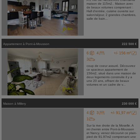
maison de 115m2.. Maison avec
de beaux volumes comprenant :
Hall d'entrée, cuisine ouverte sur
salon/séjour, 2 grandes chambres,
salle de bain...
Appartement
à
Pont-à-Mousson
222 500 €
6
4
+/- 156 m²
3
coup de coeur assuré. Découvrez
ce spacieux appartement de
156m2, situé dans une maison de
deux logements construite il y a
une 20 ans, offrant de beaux
volumes et un cadre de v...
Maison
à
Millery
230 000 €
4
3
+/- 91,97 m²
1
Sur la rive droite de la Moselle. A
mi chemin entre Pont-à-Mousson
et Nancy, venez décourvir ce plain-
pied de 91.97m2 comprenant une