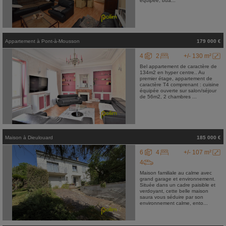
équipée, bua...
Appartement
à
Pont-à-Mousson
179 000 €
4
2
+/- 130 m²
Bel appartement de caractère de
134m2 en hyper centre.. Au
premier étage, appartement de
caractère T4 comprenant : cuisine
équipée ouverte sur salon/séjour
de 56m2, 2 chambres ...
Maison
à
Dieulouard
185 000 €
6
4
+/- 107 m²
4
Maison familiale au calme avec
grand garage et environnement.
Située dans un cadre paisible et
verdoyant, cette belle maison
saura vous séduire par son
environnement calme, ento...