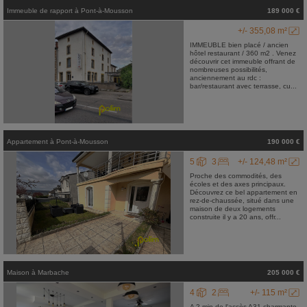
Immeuble de rapport
à
Pont-à-Mousson
189 000 €
+/- 355,08 m²
IMMEUBLE bien placé / ancien
hôtel restaurant / 360 m2 . Venez
découvrir cet immeuble offrant de
nombreuses possibilités,
anciennement au rdc :
bar/restaurant avec terrasse, cu...
Appartement
à
Pont-à-Mousson
190 000 €
5
3
+/- 124,48 m²
Proche des commodités, des
écoles et des axes principaux.
Découvrez ce bel appartement en
rez-de-chaussée, situé dans une
maison de deux logements
construite il y a 20 ans, offr...
Maison
à
Marbache
205 000 €
4
2
+/- 115 m²
A 2 min de l'accès A31 charmante