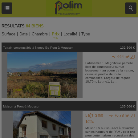
RESULTATS
84 BIENS
Surface
|
Date
|
Chambre
|
Prix
|
Localité
|
Type
Terrain constructible
à
Norroy-lès-Pont-à-Mousson
132 500 €
+/- 664 m²
Lotissement . Magnifique parcelle
libre de constructeur sur un
lotissement au coeur de la nature,
calme et proche de toute
commodités. Largeur de façade:
18.70m. Lot no1. Le...
Maison
à
Pont-à-Mousson
135 000 €
5
3
+/- 70,78 m²
1
Maison F5 sur sous-sol à rafraichir.
sur les hauteurs de PAM , petit prix
pour cette maison necessitant des