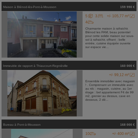
Maison
à
Blénod-lès-Pont-à-Mousson
159 990 €
5
3
+/- 105,77 m²
4
Charmante maison à rafraichir.
Blénod les PAM, beau potentiel
pour cette solide maison sur sous-
sol à rafraichir, offrant : belle
entrée, cuisine équipée ouverte
sur espace vie...
Immeuble de rapport
à
Thiaucourt-Regniéville
160 000 €
+/- 99,12 m²
Ensemble immobilier avec magasin
! . Comprenant un immeuble avec
au rdc : magasin, cuisine, au 1er
étage : bel appartement F4 de 99
m2, grenier au dessus, cave en
dessous, 2 dé...
Bureau
à
Pont-à-Mousson
168 000 €
10
+/- 400 m²