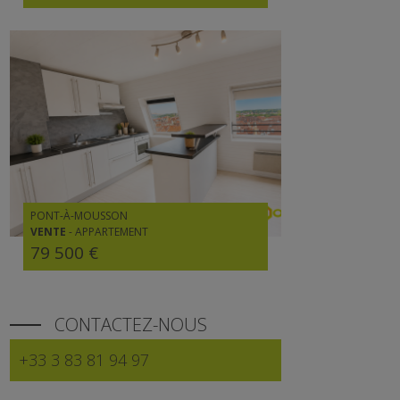
PONT-À-MOUSSON
VENTE
-
APPARTEMENT
79 500 €
CONTACTEZ-NOUS
+33 3 83 81 94 97