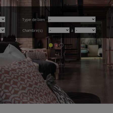
Type de bien
Chambre(s)
à