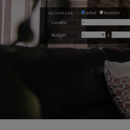
achat
location
RECHERCHE
Localité
Budget
à