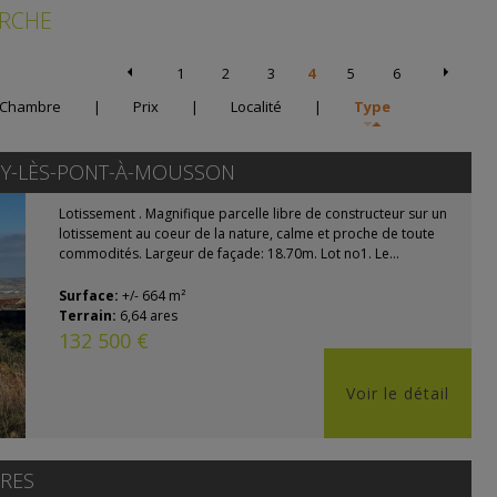
ERCHE
1
2
3
4
5
6
Chambre
|
Prix
|
Localité
|
Type
Y-LÈS-PONT-À-MOUSSON
Lotissement . Magnifique parcelle libre de constructeur sur un
lotissement au coeur de la nature, calme et proche de toute
commodités. Largeur de façade: 18.70m. Lot no1. Le...
Surface:
+/- 664 m²
Terrain:
6,64 ares
132 500 €
Voir le détail
RES