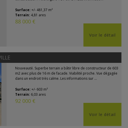
Surface:
+/- 481,37 m²
Terrain:
4,81 ares
88 000 €
Voir le détail
VILLE
Nouveauté. Superbe terrain a bâtir libre de constructeur de 603
m2 avec plus de 16 m de facade. Viabilité proche. Vue dégagée
dans un endroit très calme. Les informations sur ...
Surface:
+/- 603 m²
Terrain:
6,03 ares
92 000 €
Voir le détail