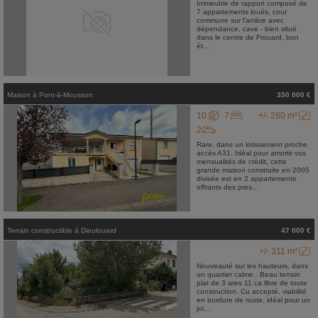
Immeuble de rapport composé de
7 appartements loués, cour
commune sur l'arrière avec
dépendance, cave - bien situé
dans le centre de Frouard, bon
ét...
Maison
à
Pont-à-Mousson
350 000 €
10
7
+/- 280 m²
2
Rare, dans un lotissement proche
accès A31. Idéal pour amortir vos
mensualités de crédit, cette
grande maison construite en 2005
divisée est en 2 appartements
offrants des pres...
Terrain constructible
à
Dieulouard
47 000 €
+/- 311 m²
Nouveauté sur les hauteurs, dans
un quartier calme.. Beau terrain
plat de 3 ares 11 ca libre de toute
construction. Cu accepté, viabilité
en bordure de route, idéal pour un
jol...