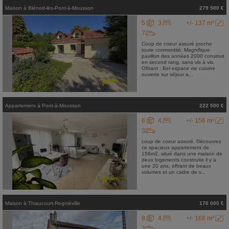
Maison
à
Blénod-lès-Pont-à-Mousson
279 500 €
5
3
+/- 137 m²
7
Coup de coeur assuré proche
toute commodité. Magnifique
pavillon des années 2000 construit
en second rang, sans vis à vis.
Offrant : Bel espace vie cuisine
ouverte sur séjour a...
Appartement
à
Pont-à-Mousson
222 500 €
6
4
+/- 156 m²
3
coup de coeur assuré. Découvrez
ce spacieux appartement de
156m2, situé dans une maison de
deux logements construite il y a
une 20 ans, offrant de beaux
volumes et un cadre de v...
Maison
à
Thiaucourt-Regniéville
170 000 €
8
4
+/- 168 m²
2