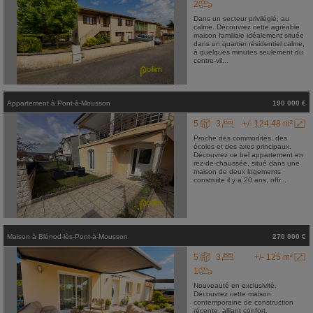
2
Dans un secteur privilégié, au
calme. Découvrez cette agréable
maison familiale idéalement située
dans un quartier résidentiel calme,
à quelques minutes seulement du
centre-vil...
Appartement
à
Pont-à-Mousson
190 000 €
5
3
+/- 124,48 m²
Proche des commodités, des
écoles et des axes principaux.
Découvrez ce bel appartement en
rez-de-chaussée, situé dans une
maison de deux logements
construite il y a 20 ans, offr...
Maison
à
Blénod-lès-Pont-à-Mousson
270 000 €
5
3
+/- 125 m²
1
Nouveauté en exclusivité.
Découvrez cette maison
contemporaine de construction
récente, alliant confort,