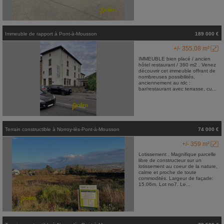
Immeuble de rapport
à
Pont-à-Mousson
189 000 €
+/- 355,08 m²
IMMEUBLE bien placé / ancien
hôtel restaurant / 360 m2 . Venez
découvrir cet immeuble offrant de
nombreuses possibilités,
anciennement au rdc :
bar/restaurant avec terrasse, cu...
Terrain constructible
à
Norroy-lès-Pont-à-Mousson
74 000 €
+/- 359 m²
Lotissement . Magnifique parcelle
libre de constructeur sur un
lotissement au coeur de la nature,
calme et proche de toute
commodités. Largeur de façade:
15.06m. Lot no7. Le...