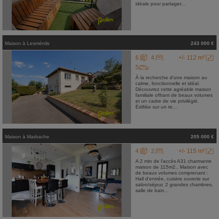
idéale pour partager...
Maison
à
Lesménils
243 000 €
6
4
+/- 112 m²
5
À la recherche d'une maison au
calme, fonctionnelle et idéal.
Découvrez cette agréable maison
familiale offrant de beaux volumes
et un cadre de vie privilégié.
Édifiée sur un te...
Maison
à
Marbache
205 000 €
4
2
+/- 115 m²
A 2 min de l'accès A31 charmante
maison de 115m2.. Maison avec
de beaux volumes comprenant :
Hall d'entrée, cuisine ouverte sur
salon/séjour, 2 grandes chambres,
salle de bain...