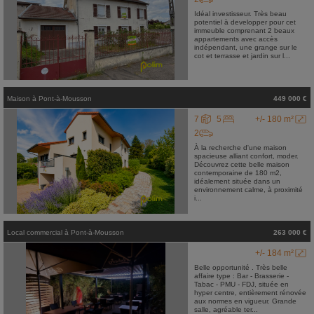
Idéal investisseur. Très beau
potentiel à developper pour cet
immeuble comprenant 2 beaux
appartements avec accès
indépendant, une grange sur le
cot et terrasse et jardin sur l...
Maison
à
Pont-à-Mousson
449 000 €
7
5
+/- 180 m²
2
À la recherche d'une maison
spacieuse alliant confort, moder.
Découvrez cette belle maison
contemporaine de 180 m2,
idéalement située dans un
environnement calme, à proximité
i...
Local commercial
à
Pont-à-Mousson
263 000 €
+/- 184 m²
Belle opportunité . Très belle
affaire type : Bar - Brasserie -
Tabac - PMU - FDJ, située en
hyper centre, entièrement rénovée
aux normes en vigueur. Grande
salle, agréable ter...