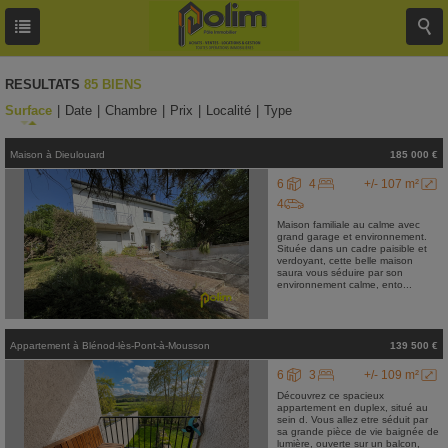
RESULTATS
85 BIENS
Surface
|
Date
|
Chambre
|
Prix
|
Localité
|
Type
Maison
à
Dieulouard
185 000 €
6
4
+/- 107 m²
4
Maison familiale au calme avec
grand garage et environnement.
Située dans un cadre paisible et
verdoyant, cette belle maison
saura vous séduire par son
environnement calme, ento...
Appartement
à
Blénod-lès-Pont-à-Mousson
139 500 €
6
3
+/- 109 m²
Découvrez ce spacieux
appartement en duplex, situé au
sein d. Vous allez etre séduit par
sa grande pièce de vie baignée de
lumière, ouverte sur un balcon,