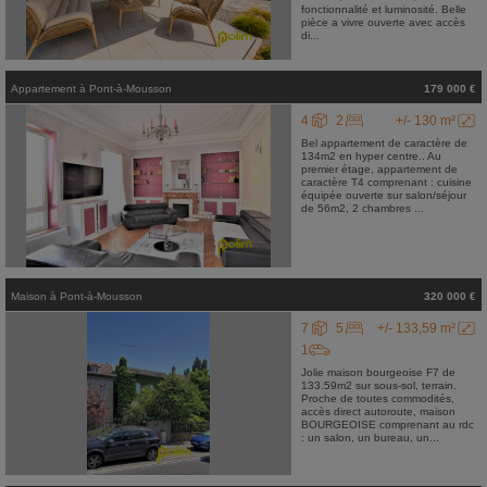
fonctionnalité et luminosité. Belle
pièce a vivre ouverte avec accès
di...
Appartement
à
Pont-à-Mousson
179 000 €
4
2
+/- 130 m²
Bel appartement de caractère de
134m2 en hyper centre.. Au
premier étage, appartement de
caractère T4 comprenant : cuisine
équipée ouverte sur salon/séjour
de 56m2, 2 chambres ...
Maison
à
Pont-à-Mousson
320 000 €
7
5
+/- 133,59 m²
1
Jolie maison bourgeoise F7 de
133.59m2 sur sous-sol, terrain.
Proche de toutes commodités,
accès direct autoroute, maison
BOURGEOISE comprenant au rdc
: un salon, un bureau, un...