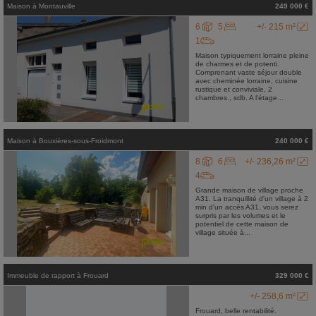
Maison
à
Montauville
249 000 €
6
5
+/- 215 m²
1
Maison typiquement lorraine pleine
de charmes et de potenti.
Comprenant vaste séjour double
avec cheminée lorraine, cuisine
rustique et conviviale, 2
chambres., sdb. A l'étage...
Maison
à
Bouxières-sous-Froidmont
240 000 €
8
6
+/- 236,26 m²
4
Grande maison de village proche
A31. La tranquillité d'un village à 2
min d'un accès A31, vous serez
surpris par les volumes et le
potentiel de cette maison de
village située à...
Immeuble de rapport
à
Frouard
329 000 €
+/- 258,6 m²
Frouard, belle rentabilité.