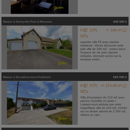
Maison
à
Norroy-lès-Pont-à-Mousson
449 500 €
6
3
+/- 186 m²
5
superbe villa F6 avec piscine
intérieure. Venez découvrir cette
jolie villa de 200 m2 , entrez dans
l'espace de vie avec piscine
intégrée, donnant accés sur la
terrasse extéri...
Maison
à
Bouxières-sous-Froidmont
520 000 €
8
5
+/- 214,46 m²
9
Villa d'exception de 213 m2 avec
piscine chauffée et vaste t.
Laissez-vous séduire par cette
magnifique villa de 214 m2, nichée
sur un terrain arboré de 2 200 m2,
offrant un cad...