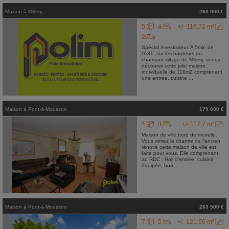
Maison
à
Millery
260 000 €
5
4
+/- 116,73 m²
2
Spécial investisseur. A 5min de
l'A31, sur les hauteurs du
charmant village de Millery, venez
décourvir cette jolie maison
individuelle de 116m2 comprenant
une entrée, cuisine ...
Maison
à
Pont-à-Mousson
179 000 €
4
3
+/- 117,7 m²
Maison de ville bord de moselle..
Vous aimez le charme de l'ancien
rénové cette maison de ville est
faite pour vous. Elle comprenant
au RDC : Hall d'entrée, cuisine
équipée, bua...
Maison
à
Pont-à-Mousson
263 500 €
7
5
+/- 121,56 m²