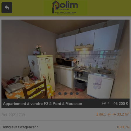
Appartement
à vendre
F2 à
Pont-à-Mousson
FAI*
46 200 €
2
1
1
+/- 33,2 m
Ref.
20211739
Honoraires d'agence* :
10.00 %