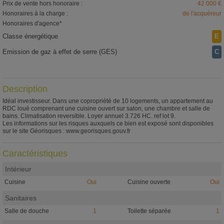
Prix de vente hors honoraire :
42 000 €
Honoraires à la charge :
de l'acquéreur
Honoraires d'agence*
Classe énergétique
E
Emission de gaz à effet de serre (GES)
C
Description
Idéal investisseur. Dans une copropriété de 10 logements, un appartement au
RDC loué comprenant une cuisine ouvert sur salon, une chambre et salle de
bains. Climatisation reversible. Loyer annuel 3.726 HC. ref lot 9.
Les informations sur les risques auxquels ce bien est exposé sont disponibles
sur le site Géorisques : www.georisques.gouv.fr
Caractéristiques
Intérieur
Cuisine
Oui
Cuisine ouverte
Oui
Sanitaires
Salle de douche
1
Toilette séparée
1