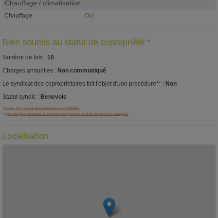
Chauffage / climatisation
Chauffage
Oui
Bien soumis au statut de copropriété *
Nombre de lots :
10
Charges annuelles :
Non communiqué
Le syndicat des copropriétaires fait l'objet d'une procédure** :
Non
Statut syndic :
Benevole
*
l'article L.721-1 du Code de la Construction et de l'Habitation
**
ayant désigné un mandataire ou un administrateur provisoire ou encore une mesure de sauvegarde.
Localisation