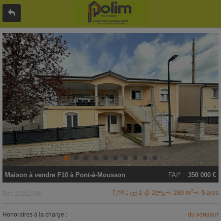
Maison
à vendre
F10 à
Pont-à-Mousson
FAI*
350 000 €
2
7
1
1
2
+/- 280 m
+/- 5 ares
Ref.
20211766
Honoraires à la charge :
du vendeur