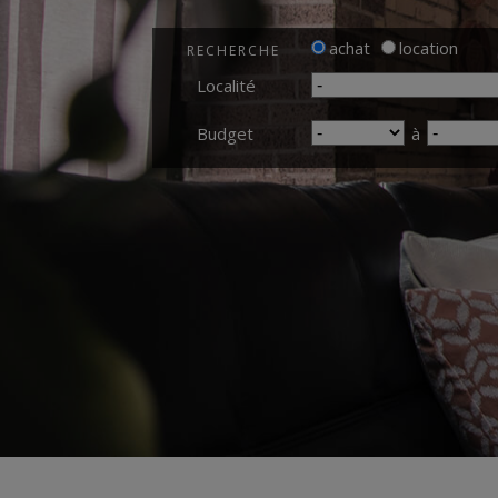
achat
location
RECHERCHE
Localité
Budget
à