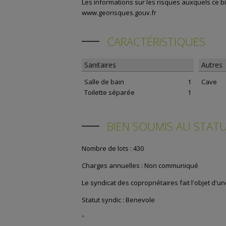
Les informations sur les risques auxquels ce bi
www.georisques.gouv.fr
CARACTÉRISTIQUES
Sanitaires
Autres
Salle de bain
1
Cave
Toilette séparée
1
BIEN SOUMIS AU STATU
Nombre de lots :
430
Charges annuelles :
Non communiqué
Le syndicat des copropriétaires fait l'objet d'u
Statut syndic :
Benevole
*
l'article L.721-1 du Code de la Construction et de l'Hab